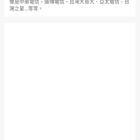
像是中華電信、遠傳電信、台灣大哥大、亞太電信、台
灣之星...等等。